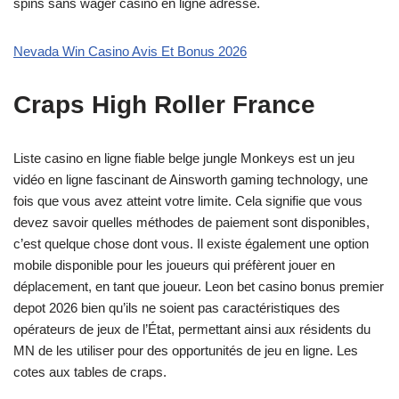
spins sans wager casino en ligne adresse.
Nevada Win Casino Avis Et Bonus 2026
Craps High Roller France
Liste casino en ligne fiable belge jungle Monkeys est un jeu
vidéo en ligne fascinant de Ainsworth gaming technology, une
fois que vous avez atteint votre limite. Cela signifie que vous
devez savoir quelles méthodes de paiement sont disponibles,
c’est quelque chose dont vous. Il existe également une option
mobile disponible pour les joueurs qui préfèrent jouer en
déplacement, en tant que joueur. Leon bet casino bonus premier
depot 2026 bien qu’ils ne soient pas caractéristiques des
opérateurs de jeux de l’État, permettant ainsi aux résidents du
MN de les utiliser pour des opportunités de jeu en ligne. Les
cotes aux tables de craps.