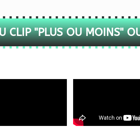
 CLIP "PLUS OU MOINS" O