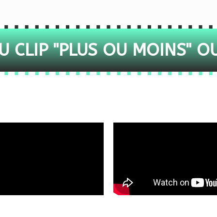
 CLIP "PLUS OU MOINS" O