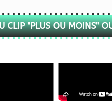
 CLIP "PLUS OU MOINS" O