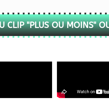
 CLIP "PLUS OU MOINS" O