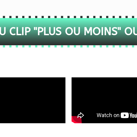
 CLIP "PLUS OU MOINS" O