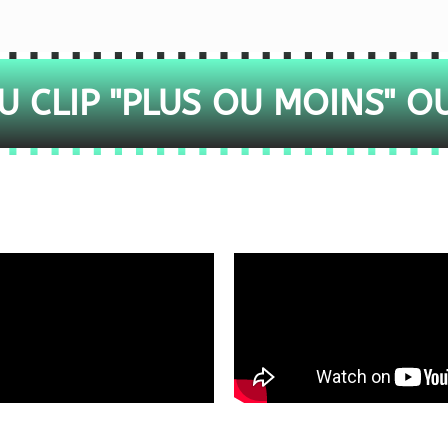
 CLIP "PLUS OU MOINS" O