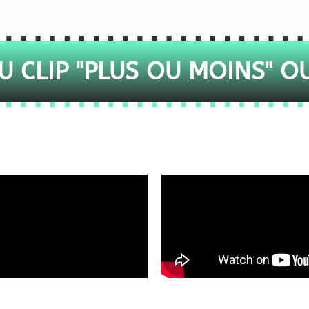
 CLIP "PLUS OU MOINS" O