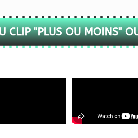
 CLIP "PLUS OU MOINS" O