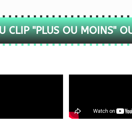
 CLIP "PLUS OU MOINS" O