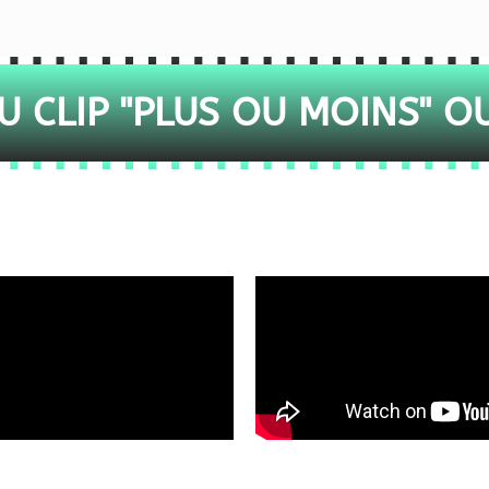
 CLIP "PLUS OU MOINS" O