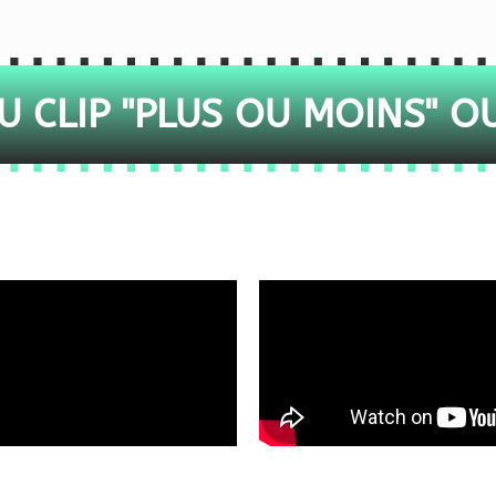
 CLIP "PLUS OU MOINS" O