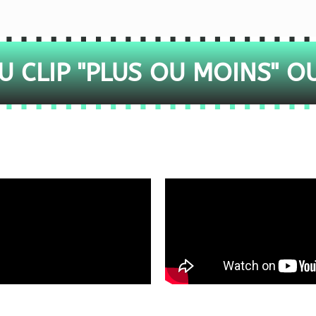
 CLIP "PLUS OU MOINS" O