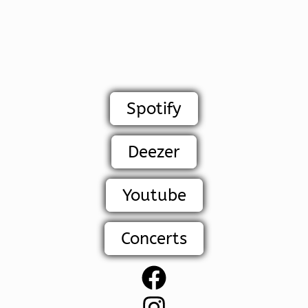
Aller
au
contenu
Spotify
Deezer
Youtube
Concerts