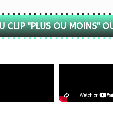
 CLIP "PLUS OU MOINS" O