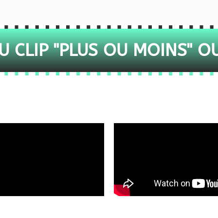
 CLIP "PLUS OU MOINS" O