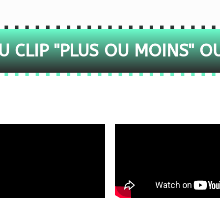
 CLIP "PLUS OU MOINS" O