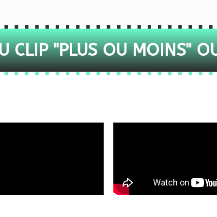
 CLIP "PLUS OU MOINS" O