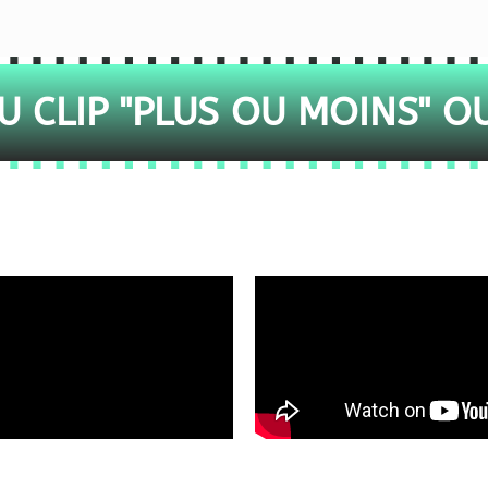
 CLIP "PLUS OU MOINS" O