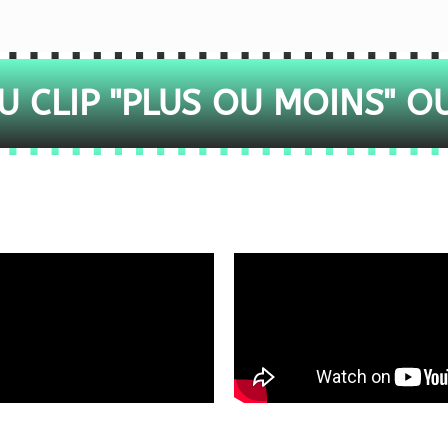
 CLIP "PLUS OU MOINS" O