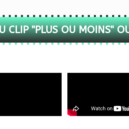
 CLIP "PLUS OU MOINS" O