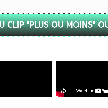
 CLIP "PLUS OU MOINS" O