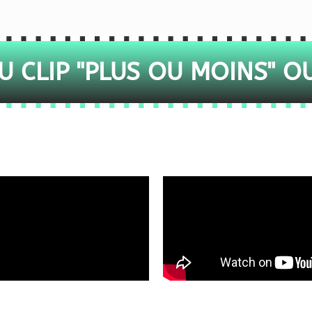
 CLIP "PLUS OU MOINS" O