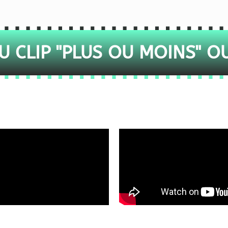
 CLIP "PLUS OU MOINS" O