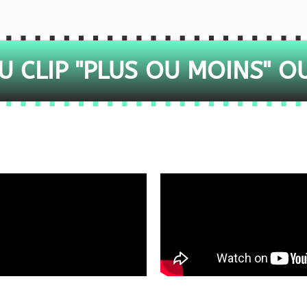
 CLIP "PLUS OU MOINS" O