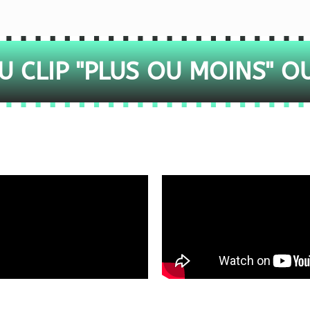
 CLIP "PLUS OU MOINS" O