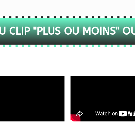
 CLIP "PLUS OU MOINS" O