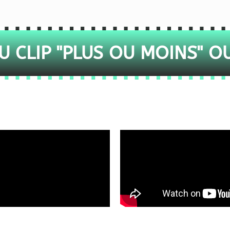
 CLIP "PLUS OU MOINS" O