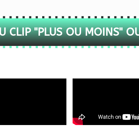
 CLIP "PLUS OU MOINS" O