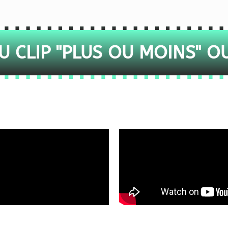
 CLIP "PLUS OU MOINS" O