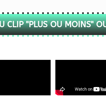
 CLIP "PLUS OU MOINS" O