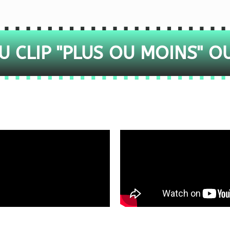
 CLIP "PLUS OU MOINS" O