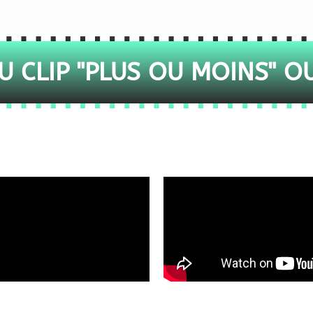
 CLIP "PLUS OU MOINS" O