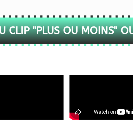
 CLIP "PLUS OU MOINS" O