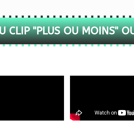
 CLIP "PLUS OU MOINS" O