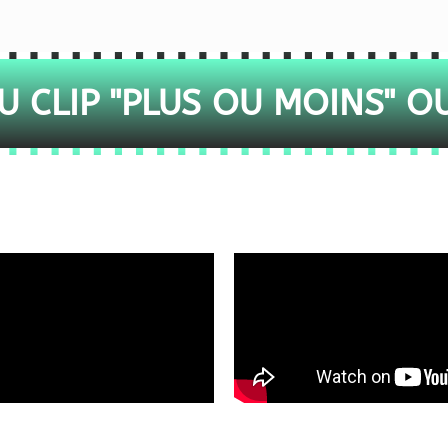
 CLIP "PLUS OU MOINS" O