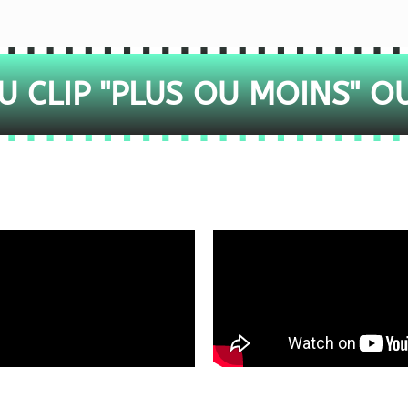
 CLIP "PLUS OU MOINS" O