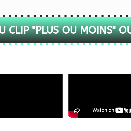
 CLIP "PLUS OU MOINS" O