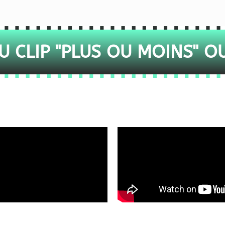
 CLIP "PLUS OU MOINS" O