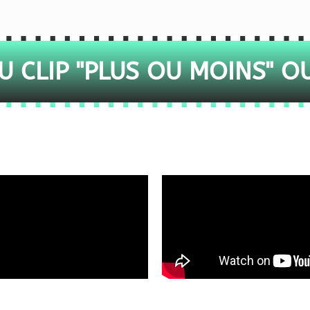
 CLIP "PLUS OU MOINS" O