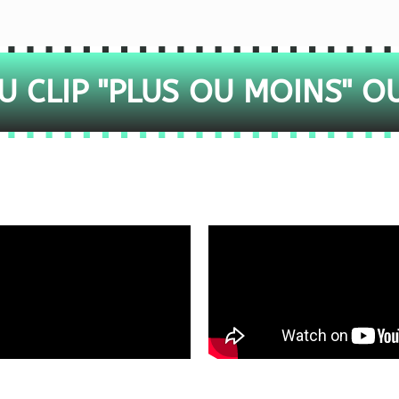
 CLIP "PLUS OU MOINS" O