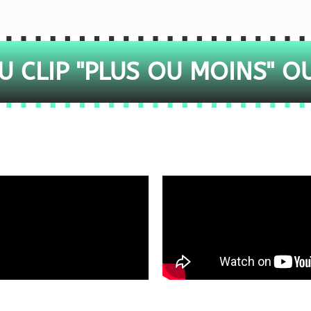
 CLIP "PLUS OU MOINS" O