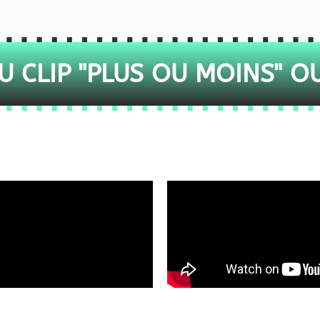
 CLIP "PLUS OU MOINS" O