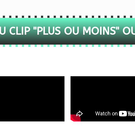
 CLIP "PLUS OU MOINS" O