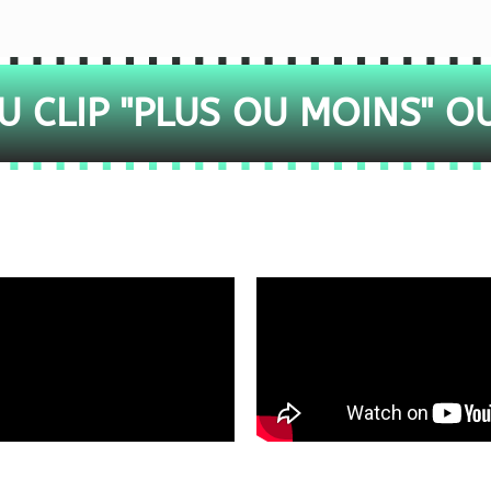
 CLIP "PLUS OU MOINS" O