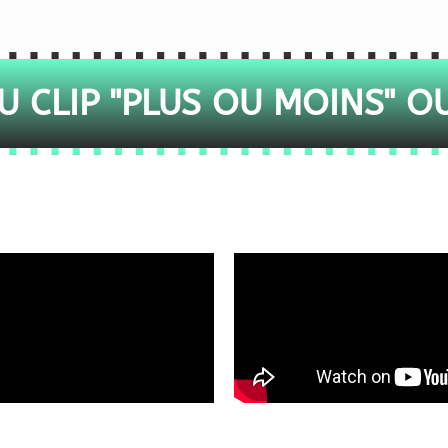
 CLIP "PLUS OU MOINS" O