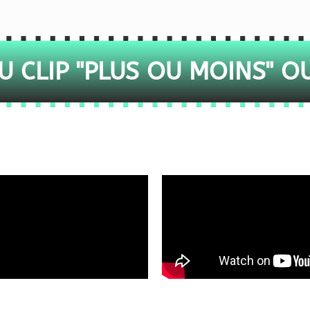
 CLIP "PLUS OU MOINS" O