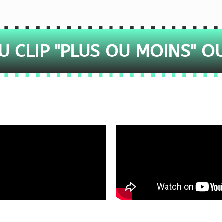
 CLIP "PLUS OU MOINS" O