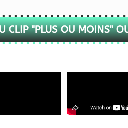
 CLIP "PLUS OU MOINS" O