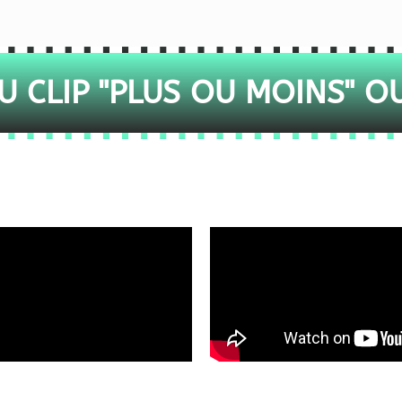
 CLIP "PLUS OU MOINS" O